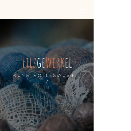
Filz
ge
Werk
el
K U N S T V O L L E S A U S F I L
Z