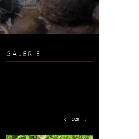
G A L E R I E
1/28