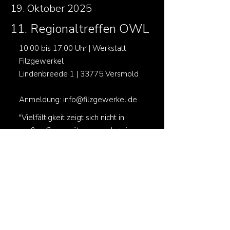
19. Oktober 2025
11. Regionaltreffen OWL
10:00 bis 17:00 Uhr | Werkstatt
Filzgewerkel
Lindenbreede 1 | 33775 Versmold
Anmeldung:
info@filzgewerkel.de
"Vielfältigkeit zeigt sich nicht in
großen Gegensätzen, sondern in
den leisen Unterschieden, die sich
nebeneinander enfalten dürfen.
Jede Idee bringt ihren eigenen
Ausdruck ins Ganze, so entsteht ein
lebendiges Gewebe. Auch Filz lebt
von dieser Vielfalt. Zahllose
einzelne Fasern verbinden sich,