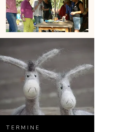
T E R M I N E