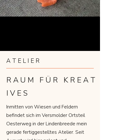
A T E L I E R
R A U M F Ü R K R E A T
I V E S
Inmitten von Wiesen und Feldern
befindet sich im Versmolder Ortsteil
Oesterweg in der Lindenbreede mein
gerade fertiggestelltes Atelier. Seit