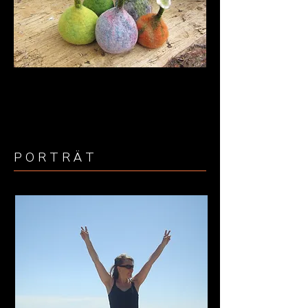
P O R T R Ä T